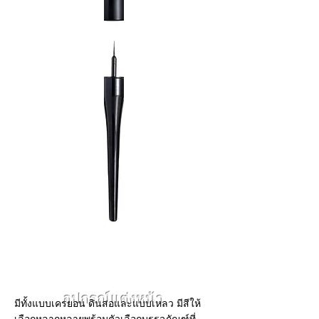
บราว & อายไลเนอร์
อุปกรณ์แต่งหน้า
มีทั้งแบบเครยอน ดินสอและแบบเหลว มีสีให้
เลือกหลากหลายพร้อมตัวเลือกบรรจุภัณฑ์ที่