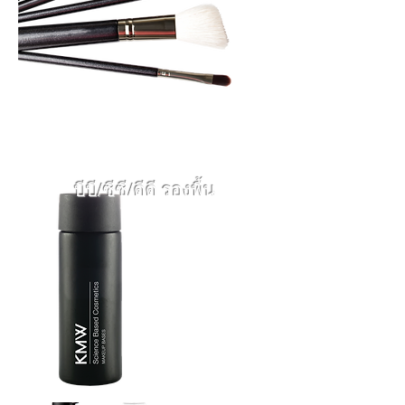
แปรงแต่งหน้า
บีบี/ซีซี/ดีดี รองพื้น
เบส