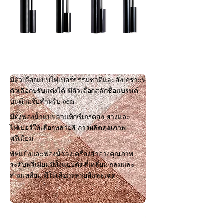
มาสคาร่า
มีตัวเลือกแบบไฟเบอร์ธรรมชาติและสังเคราะห์
ตัวเลือกปรับแต่งได้ มีตัวเลือกสลักชื่อแบรนด์
บนด้ามจับสำหรับ oem
มีทั้งฟองน้ำแบบลาแท็กซ์เกรดสูง ยางและ
ไฟเบอร์ให้เลือกหลายสี การผลิตคุณภาพ
พรีเมียม
พัฟแป้งและฟองน้ำลงเครื่องสำอางคุณภาพ
ระดับพรีเมียมมีทั้งแบบตัดสี่เหลี่ยม กลมและ
สามเหลี่ยม มีให้เลือกหลายสีและเฉด