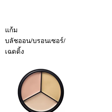
แก้ม
บลัชออน/บรอนเซอร์/
เฉดดิ้ง