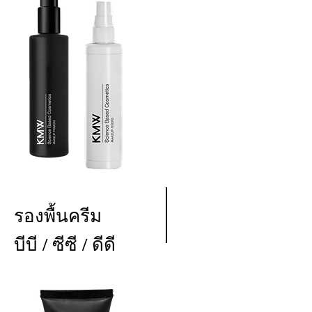
ไพรเม
อร์
ฟิก
รองพื้นครีม
เซอร์
บีบี / ซีซี / ดีดี