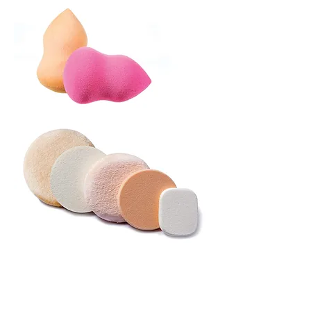
ฟองน้ำเกลี่ยรองพื้น
พัฟและอุปกรณ์