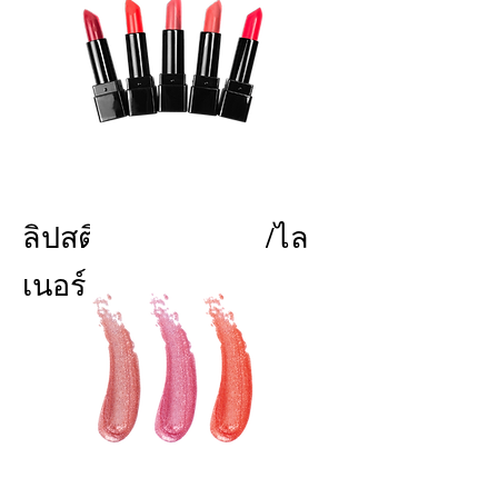
ลิปสติก/กลอส/ทินท์/ไล
เนอร์
BB Creams